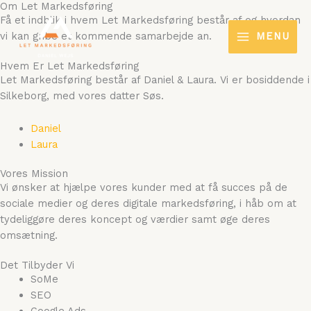
Om Let Markedsføring
Gå
Få et indblik i hvem Let Markedsføring består af og hvordan
til
vi kan gribe et kommende samarbejde an.
MENU
indholdet
Hvem Er Let Markedsføring
Let Markedsføring består af Daniel & Laura. Vi er bosiddende i
Silkeborg, med vores datter Søs.
Daniel
Laura
Vores Mission
Vi ønsker at hjælpe vores kunder med at få succes på de
sociale medier og deres digitale markedsføring, i håb om at
tydeliggøre deres koncept og værdier samt øge deres
omsætning.
Det Tilbyder Vi
SoMe
SEO
Google Ads