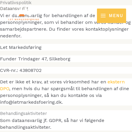
Privatlivspolitik
Gå
Dataansvarlig
til
Vi er dataansvarlig for behandlingen af de
MENU
indholdet
personoplysninger, som vi behandler om vores kunder og
samarbejdspartnere. Du finder vores kontaktoplysninger
nedenfor.
Let Markedsføring
Funder Trindager 47, Silkeborg
CVR-nr.: 43808702
Det er ikke et krav, at vores virksomhed har en
ekstern
DPO
, men hvis du har spørgsmål til behandlingen af dine
personoplysninger, så kan du kontakte os via
info@letmarkedsfoering.dk.
Behandlingsaktiviteter
Som dataansvarlig jf. GDPR, så har vi følgende
behandlingsaktiviteter.